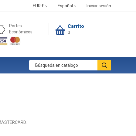
EUR €
Español
Iniciar sesión


Portes
Carrito
Económicos
0
A y MASTERCARD.