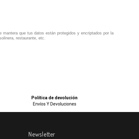
e mantera que tus datos están protegidos y encriptados por la
linera, restaurante, etc.
Política de devolución
Envíos Y Devoluciones
Newsletter