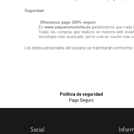
Seguridad
Ofrecemos pago 100% seguro
En
www.vaqueromoriche.es
garantizamos que cada u
Todas las compras que realices en nuestra web están 
tecnología más avanzada, por lo cual es mucho más seg
Los datos personales del usuario se tramitarán conforme a
Política de seguridad
Pago Seguro
Social
Inform