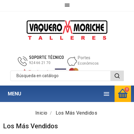

SOPORTE TÉCNICO
Portes
924 66 21 70
Económicos
0

MENU
Inicio
Los Más Vendidos
Los Más Vendidos