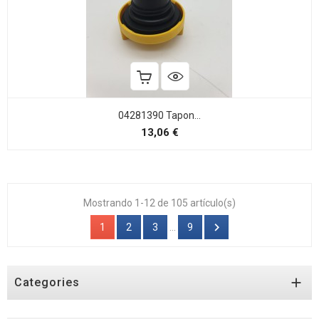
04281390 Tapon...
Precio
13,06 €
Mostrando 1-12 de 105 artículo(s)

1
2
3
…
9

Categories