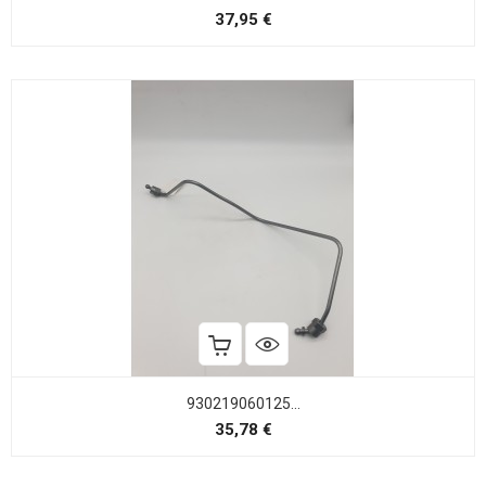
Precio
37,95 €
930219060125...
Precio
35,78 €