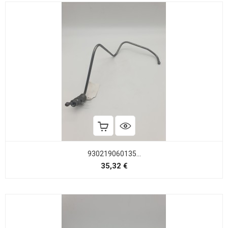
930219060135...
Precio
35,32 €