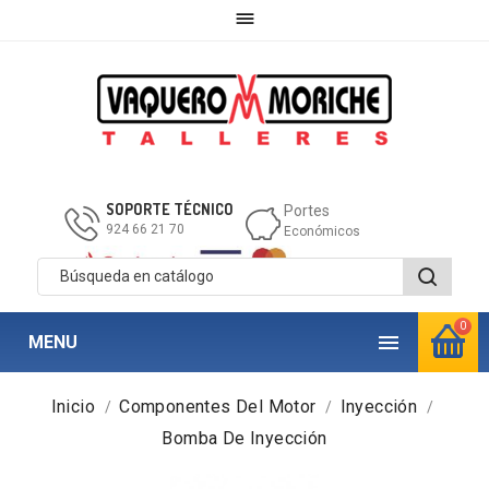

SOPORTE TÉCNICO
Portes
924 66 21 70
Económicos
0

MENU
Inicio
Componentes Del Motor
Inyección
Bomba De Inyección