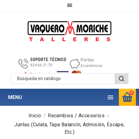

SOPORTE TÉCNICO
Portes
924 66 21 70
Económicos
0

MENU
Inicio
Recambios / Accesorios
Juntas (Culata, Tapa Balancín, Admisión, Escape,
Etc.)