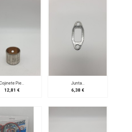
Cojinete Pie...
Junta...
Preço
Preço
12,81 €
6,38 €