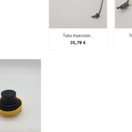
Tubo Inyección...
T
Preço
35,78 €