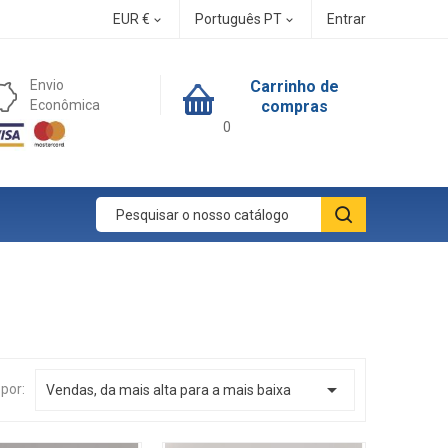
EUR €
Português PT
Entrar


Envio
Carrinho de
Econômica
compras
0

por:
Vendas, da mais alta para a mais baixa