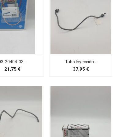
03-20404-03...
Tubo Inyección...
Preço
Preço
21,75 €
37,95 €