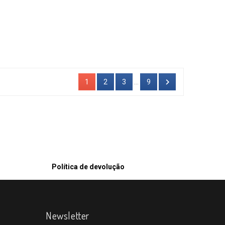

1
2
3
…
9
Política de devolução
Newsletter