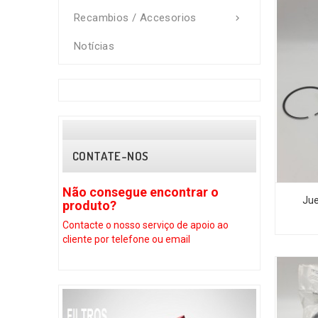
Recambios / Accesorios

Notícias
CONTATE-NOS
Não consegue encontrar o
Não conseg
Jue
produto?
produto?
Contacte o nosso serviço
de apoio ao
Contacte o nos
cliente por telefone ou email
cliente por tel