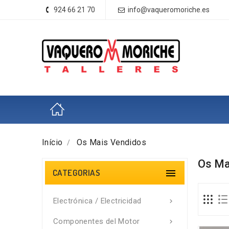
924 66 21 70
info@vaqueromoriche.es
Início
Os Mais Vendidos
Os Ma
CATEGORIAS

Electrónica / Electricidad

Componentes del Motor
