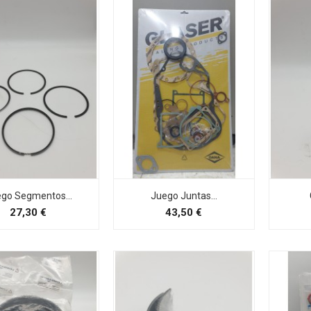
ue encontrar o
go Segmentos...
Juego Juntas...
Preço
Preço
27,30 €
43,50 €
so serviço de apoio ao
efone ou email