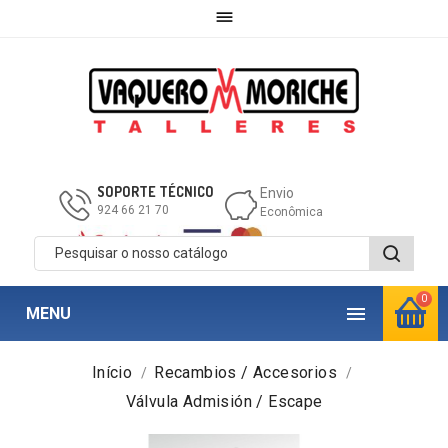

SOPORTE TÉCNICO
Envio
924 66 21 70
Econômica
0

MENU
Início
Recambios / Accesorios
Válvula Admisión / Escape