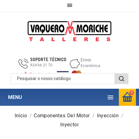

SOPORTE TÉCNICO
Envio
924 66 21 70
Econômica
0

MENU
Início
Componentes Del Motor
Inyección
Inyector