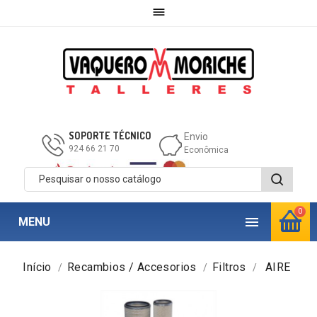

SOPORTE TÉCNICO
Envio
924 66 21 70
Econômica
0

MENU
Início
Recambios / Accesorios
Filtros
AIRE