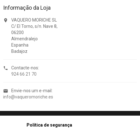
Informação da Loja
VAQUERO MORICHE SL

C/ El Torno, s/n. Nave 8,
06200
Almendralejo
Espanha
Badajoz
Contacte-nos:

924 66 21 70
Envie-nos um e-mail:

info@vaqueromoriche.es
Política de segurança