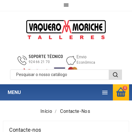

SOPORTE TÉCNICO
Envio
924 66 21 70
Econômica
0

MENU
Início
Contacte-Nos
Contacte-nos