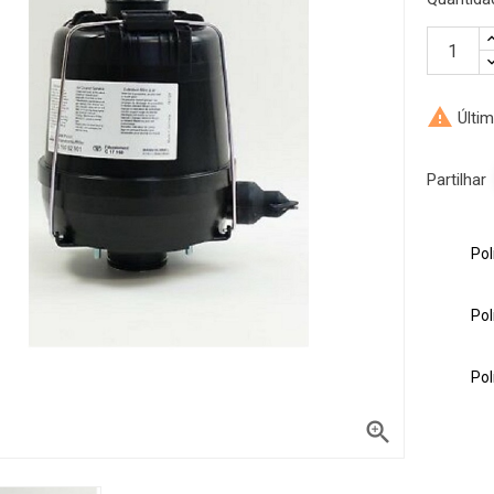

Últim
Partilhar
Pol
encontrar o
Pol
rviço de apoio ao
Pol
 ou email
