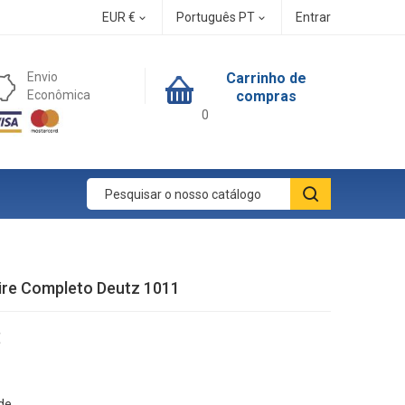
EUR €
Português PT
Entrar


Envio
Carrinho de
Econômica
compras
0
Aire Completo Deutz 1011
€
de