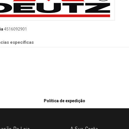
ia
4516092901
cias específicas
Política de expedição
mação Da Loja
A Sua Conta