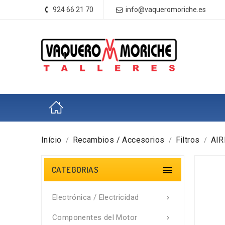
924 66 21 70
info@vaqueromoriche.es
Início
Recambios / Accesorios
Filtros
AIR
CATEGORIAS

Electrónica / Electricidad

Componentes del Motor
