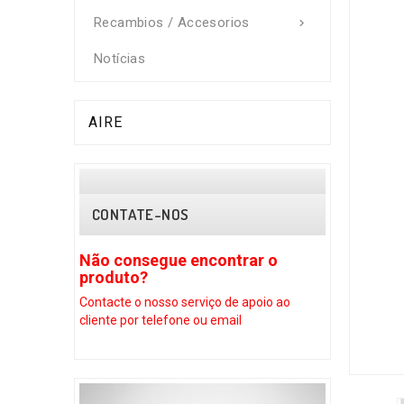
Recambios / Accesorios

Notícias
AIRE
CONTATE-NOS
Não consegue encontrar o
Não consegue 
produto?
produto?
Contacte o nosso serviço
de apoio ao
Contacte o nosso se
cliente por telefone ou email
cliente por telefone