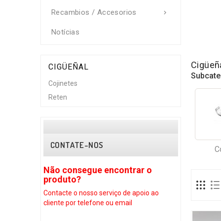
Recambios / Accesorios

Notícias
Cigüeñ
CIGÜEÑAL
Subcate
Cojinetes
Reten
CONTATE-NOS
C
trar o
Não consegue encontrar o
produto?
de apoio ao
Contacte o nosso serviço de apoio ao
ail
cliente por telefone ou email