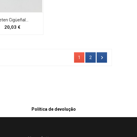
eten Cigüeñal...
Preço
20,03 €

1
2
Política de devolução