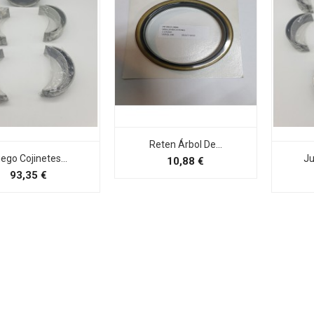
Reten Árbol De...
ego Cojinetes...
Ju
Preço
10,88 €
Preço
93,35 €