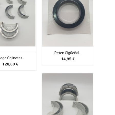
Reten Cigüeñal...
ego Cojinetes...
Preço
14,95 €
Preço
128,60 €