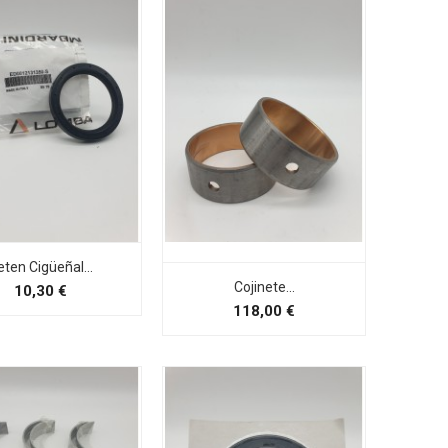
eten Cigüeñal...
Cojinete...
Preço
10,30 €
Preço
118,00 €