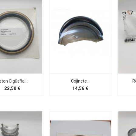
eten Cigüeñal...
Cojinete...
R
Preço
Preço
22,50 €
14,56 €