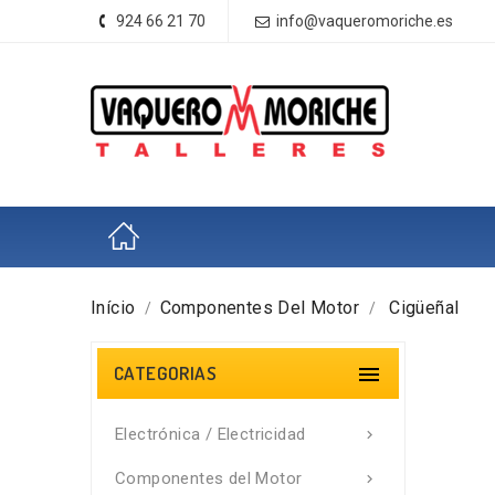
924 66 21 70
info@vaqueromoriche.es
Início
Componentes Del Motor
Cigüeñal
CATEGORIAS

Electrónica / Electricidad

Componentes del Motor
