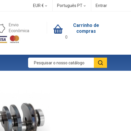
EUR €
Português PT
Entrar


Envio
Carrinho de
Econômica
compras
0