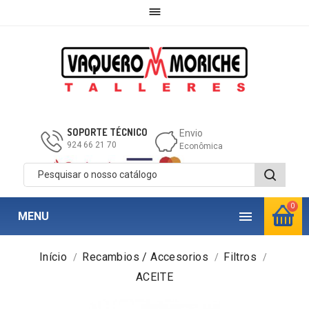

SOPORTE TÉCNICO
Envio
924 66 21 70
Econômica
0

MENU
Início
Recambios / Accesorios
Filtros
ACEITE