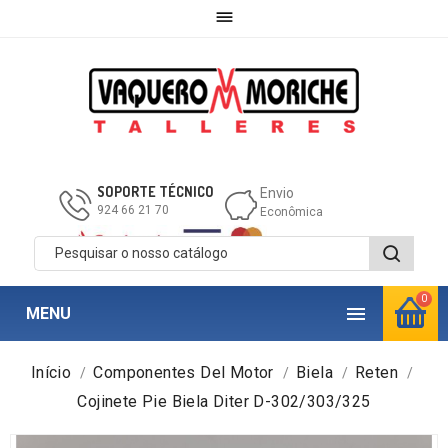

SOPORTE TÉCNICO
Envio
924 66 21 70
Econômica
0

MENU
Início
Componentes Del Motor
Biela
Reten
Cojinete Pie Biela Diter D-302/303/325