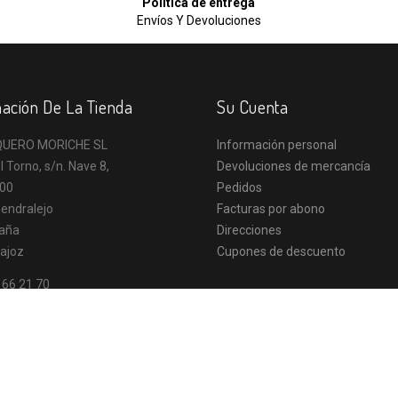
Política de entrega
Envíos Y Devoluciones
ación De La Tienda
Su Cuenta
UERO MORICHE SL
Información personal
l Torno, s/n. Nave 8,
Devoluciones de mercancía
00
Pedidos
endralejo
Facturas por abono
aña
Direcciones
ajoz
Cupones de descuento
 66 21 70
o@vaqueromoriche.es