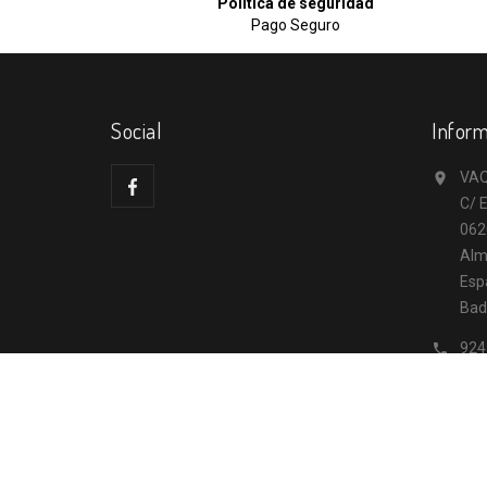
Política de seguridad
Pago Seguro
Social
Inform
VAQ

C/ E
062
Alm
Esp
Bad
924

inf
