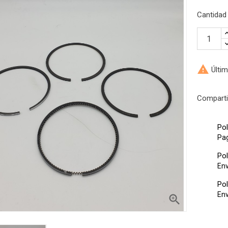
Cantidad

Últim
Comparti
Pol
ra el producto?
Pa
stro servicio de atención
Pol
léfono o email
Env
Pol
Env
