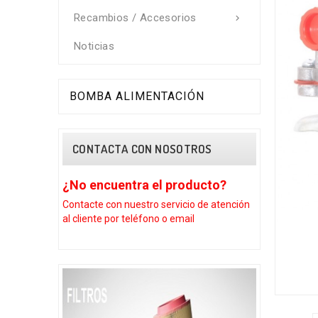
Recambios / Accesorios

Noticias
BOMBA ALIMENTACIÓN
CONTACTA CON NOSOTROS
cuentra el producto?
¿No encuentra el producto?
 con nuestro
servicio de atención
Contacte con nuestro servicio de ate
e por teléfono o email
al cliente por teléfono o email