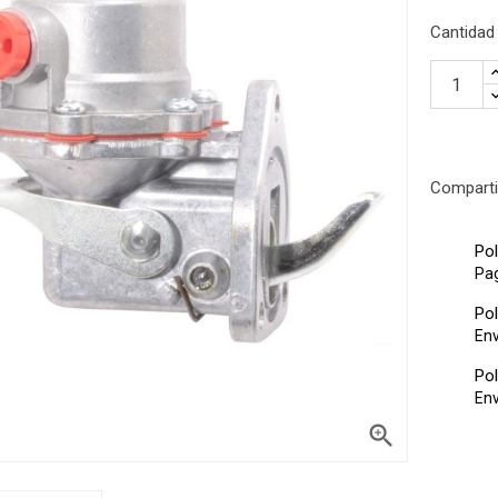
Cantidad
Comparti
Pol
Pa
Pol
nción
Env
Pol
Env
