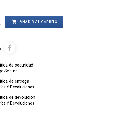

AÑADIR AL CARRITO
r
ítica de seguridad
go Seguro
ítica de entrega
íos Y Devoluciones
ítica de devolución
íos Y Devoluciones