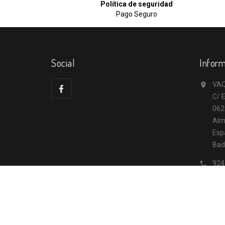
Política de seguridad
Pago Seguro
Social
Inform
VAQ

C/ E
062
Alm
Esp
Bad
924

inf
