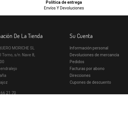
Política de entrega
Envíos Y Devoluciones
ación De La Tienda
Su Cuenta
UERO MORICHE SL
Información personal
l Torno, s/n. Nave 8,
Devoluciones de mercancía
00
Pedidos
endralejo
Facturas por abono
aña
Direcciones
ajoz
Cupones de descuento
 66 21 70
o@vaqueromoriche.es