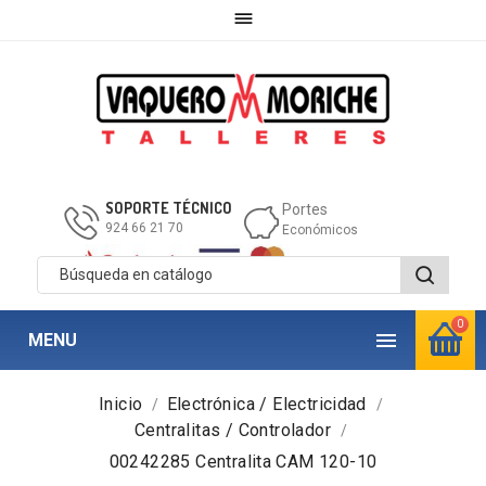

SOPORTE TÉCNICO
Portes
924 66 21 70
Económicos
0

MENU
Inicio
Electrónica / Electricidad
Centralitas / Controlador
00242285 Centralita CAM 120-10