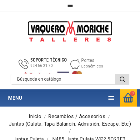

SOPORTE TÉCNICO
Portes
924 66 21 70
Económicos
0

MENU
Inicio
Recambios / Accesorios
Juntas (Culata, Tapa Balancín, Admisión, Escape, Etc.)
Juntas Culata
N485 Junta Culata WP2.5D22E2