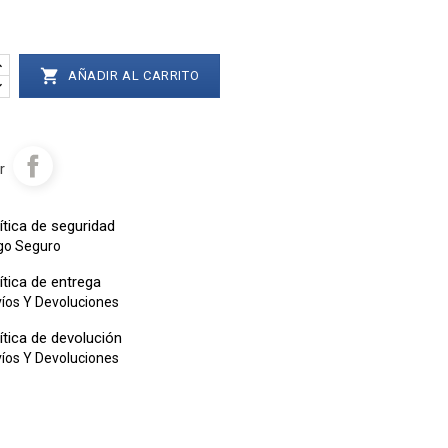

AÑADIR AL CARRITO
r
ítica de seguridad
go Seguro
ítica de entrega
íos Y Devoluciones
ítica de devolución
íos Y Devoluciones