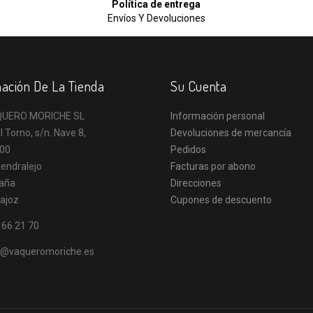
Política de entrega
Envíos Y Devoluciones
ación De La Tienda
Su Cuenta
UERO MORICHE SL
Información personal
l Torno, s/n. Nave 8,
Devoluciones de mercancía
00
Pedidos
endralejo
Facturas por abono
aña
Direcciones
ajoz
Cupones de descuento
 66 21 70
o@vaqueromoriche.es