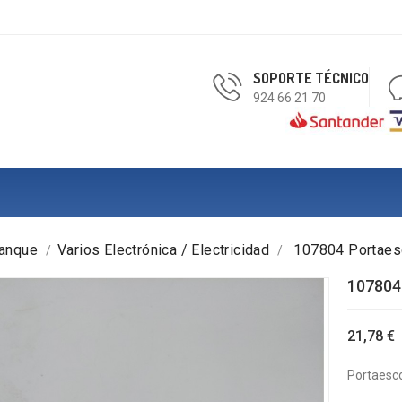
SOPORTE TÉCNICO
924 66 21 70
ranque
Varios Electrónica / Electricidad
107804 Portaesc
107804 
21,78 €
Portaesco