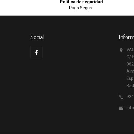
Política de seguridad
Pago Seguro
Social
Inform
VAQ

C/ E
062
Alm
Esp
Bad
924

inf
