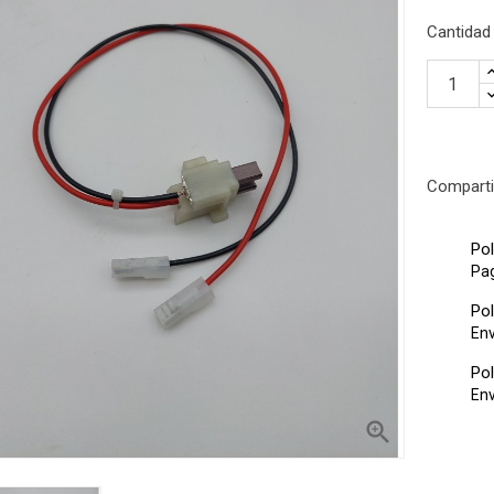
Cantidad
Comparti
Pol
Pa
l producto?
Pol
Env
servicio de atención
o o email
Pol
Env
