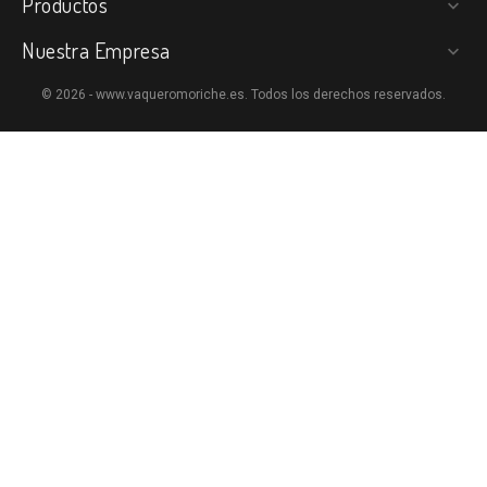
Productos

Nuestra Empresa

© 2026 - www.vaqueromoriche.es. Todos los derechos reservados.