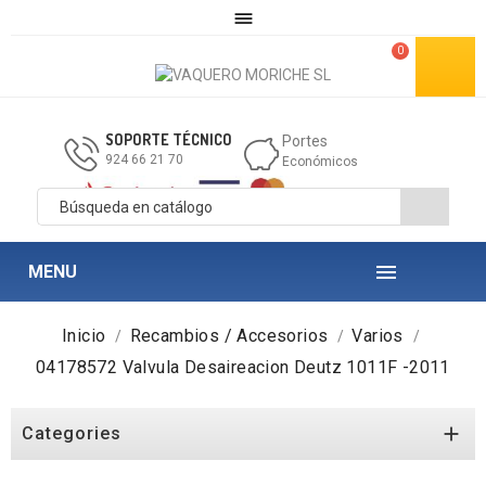

0
SOPORTE TÉCNICO
Portes
924 66 21 70
Económicos

MENU
Inicio
Recambios / Accesorios
Varios
04178572 Valvula Desaireacion Deutz 1011F -2011

Categories