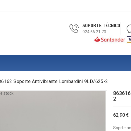
SOPORTE TÉCNICO
924 66 21 70
36162 Soporte Antivibrante Lombardini 9LD/625-2
8636162
e stock
2
62,90 €
Soprte ant