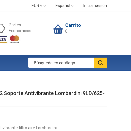
EUR €
Español
Iniciar sesión


Portes
Carrito
Económicos
0
 Soporte Antivibrante Lombardini 9LD/625-
ivibrante filtro aire Lombardini