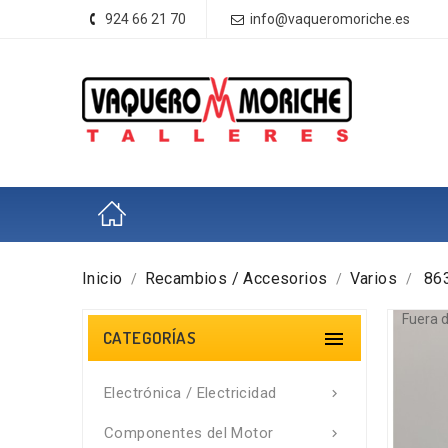
924 66 21 70
info@vaqueromoriche.es
Inicio
Recambios / Accesorios
Varios
86
Fuera d
CATEGORÍAS

Electrónica / Electricidad

Componentes del Motor
