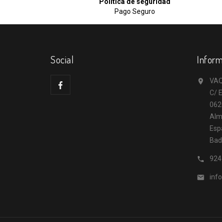
Política de seguridad
Pago Seguro
Social
Inform
VAQ

C/ E
062
Alm
Esp
Bad
924

inf
