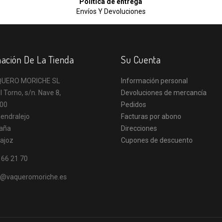
Política de entrega
Envíos Y Devoluciones
ación De La Tienda
Su Cuenta
UERO MORICHE SL
Información personal
l Torno, s/n. Nave 8,
Devoluciones de mercancía
00
Pedidos
endralejo
Facturas por abono
aña
Direcciones
ajoz
Cupones de descuento
 66 21 70
o@vaqueromoriche.es