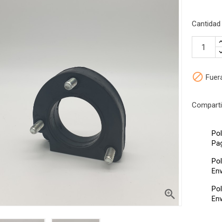
Cantidad

Fuera
Comparti
ntra el producto?
Pol
nuestro servicio de atención
Pa
 teléfono o email
Pol
Env
Pol

Env