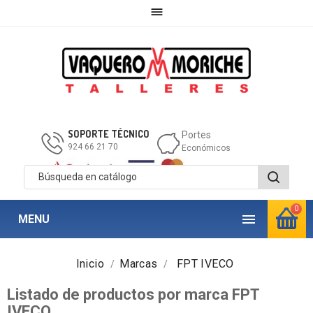

SOPORTE TÉCNICO
Portes
924 66 21 70
Económicos
0

MENU
Inicio
Marcas
FPT IVECO
Listado de productos por marca FPT
IVECO