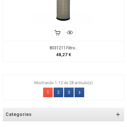
8031211 Filtro...
Precio
48,27 €
Mostrando 1-12 de 28 artículo(s)

1
2
3

Categories