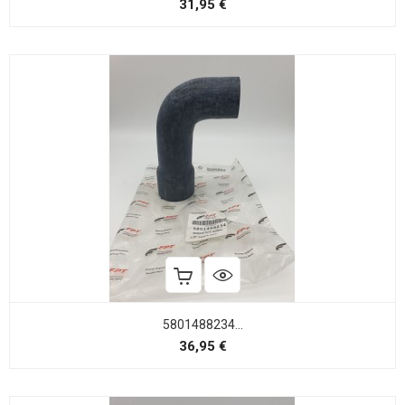
Precio
31,95 €
5801488234...
Precio
36,95 €