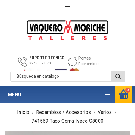

SOPORTE TÉCNICO
Portes
924 66 21 70
Económicos
0

MENU
Inicio
Recambios / Accesorios
Varios
741569 Taco Goma Iveco S8000