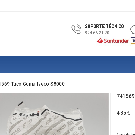
SOPORTE TÉCNICO
924 66 21 70
1569 Taco Goma Iveco S8000
741569
4,35 €
Quantida