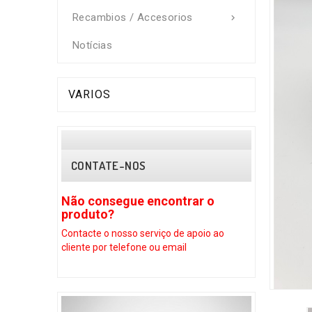
Recambios / Accesorios

Notícias
VARIOS
CONTATE-NOS
Não consegue encontrar o
Não conse
produto?
produto?
Contacte o nosso serviço
de apoio ao
Contacte o no
cliente por telefone ou email
cliente por te