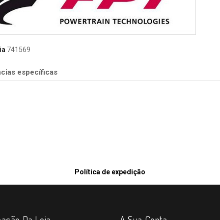
ia
741569
cias específicas
Política de expedição
mação Da Loja
A Sua Conta