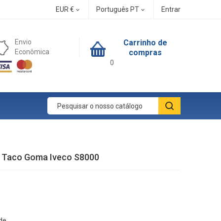
EUR €
Português PT
Entrar


Envio
Carrinho de
Econômica
compras
0
 Taco Goma Iveco S8000
de