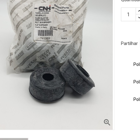
Partilhar
Pol
Pol
gue encontrar o
Pol
sso serviço de apoio ao
lefone ou email
