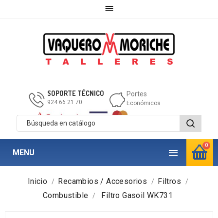

SOPORTE TÉCNICO
Portes
924 66 21 70
Económicos
0

MENU
Inicio
Recambios / Accesorios
Filtros
Combustible
Filtro Gasoil WK731