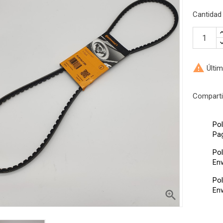
Cantidad

Últim
Comparti
Pol
ntra el producto?
Pa
nuestro servicio de atención
Pol
 teléfono o email
Env
Pol
Env
