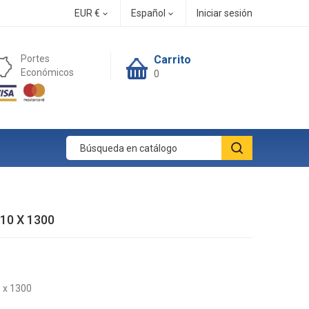
EUR €
Español
Iniciar sesión


Portes
Carrito
Económicos
0
10 X 1300
 x 1300