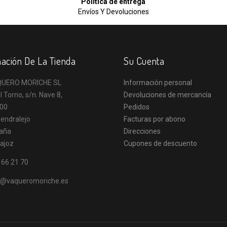
Política de entrega
Envíos Y Devoluciones
ación De La Tienda
Su Cuenta
UERO MORICHE SL
Información personal
l Torno, s/n. Nave 8,
Devoluciones de mercancía
00
Pedidos
endralejo
Facturas por abono
aña
Direcciones
ajoz
Cupones de descuento
 66 21 70
o@vaqueromoriche.es