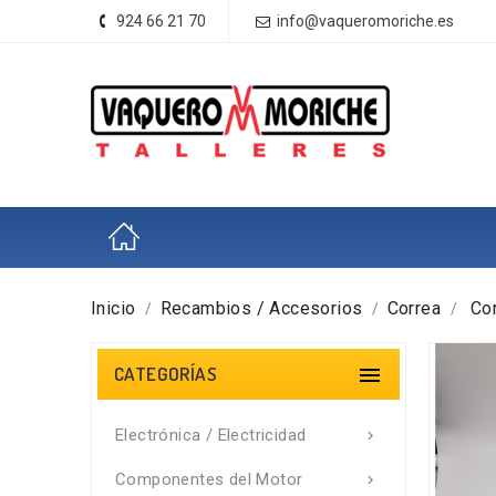
924 66 21 70
info@vaqueromoriche.es
Inicio
Recambios / Accesorios
Correa
Co
CATEGORÍAS

Electrónica / Electricidad

Componentes del Motor
