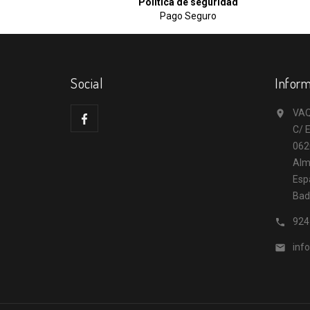
Política de seguridad
Pago Seguro
Social
Inform
VAQ

C/ E
062
Alm
Esp
Bad
924

inf
