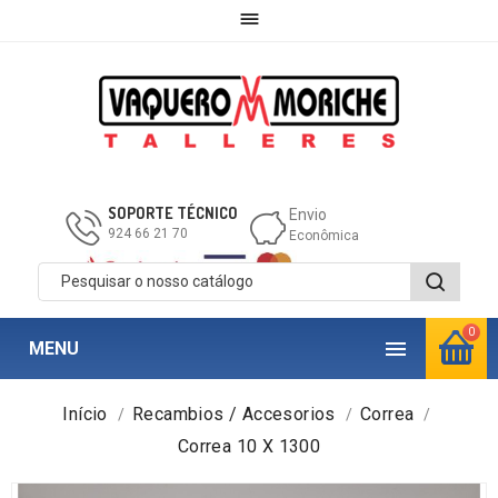

SOPORTE TÉCNICO
Envio
924 66 21 70
Econômica
0

MENU
Início
Recambios / Accesorios
Correa
Correa 10 X 1300