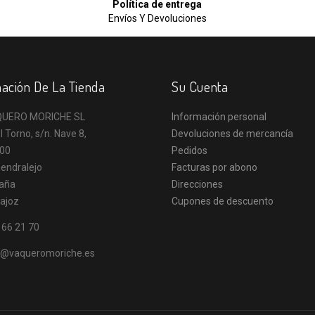
Política de entrega
Envíos Y Devoluciones
ación De La Tienda
Su Cuenta
UERO MORICHE SL
Información personal
l Torno, s/n. Nave 8,
Devoluciones de mercancía
00
Pedidos
endralejo
Facturas por abono
aña
Direcciones
ajoz
Cupones de descuento
 66 21 70
o@vaqueromoriche.es