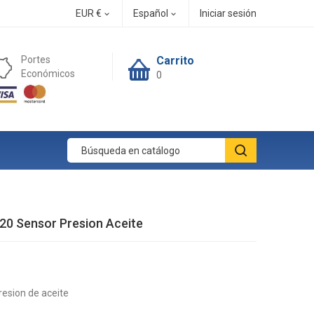
EUR €
Español
Iniciar sesión


Portes
Carrito
Económicos
0
e
20 Sensor Presion Aceite
esion de aceite