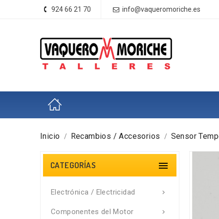
924 66 21 70
info@vaqueromoriche.es
Inicio
Recambios / Accesorios
Sensor Tempe
CATEGORÍAS

Electrónica / Electricidad

Componentes del Motor
