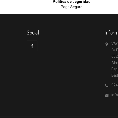
Política de seguridad
Pago Seguro
Social
Inform
VAQ

C/ E
062
Alm
Esp
Bad
924

inf
