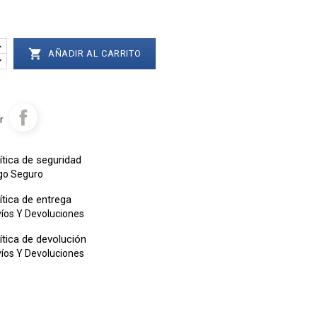

AÑADIR AL CARRITO
r
ítica de seguridad
go Seguro
ítica de entrega
íos Y Devoluciones
ítica de devolución
íos Y Devoluciones