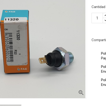
Cantidad
Comparti
Pol
Pa
tra el producto?
Pol
Env
uestro servicio de atención
teléfono o email
Pol
Env
