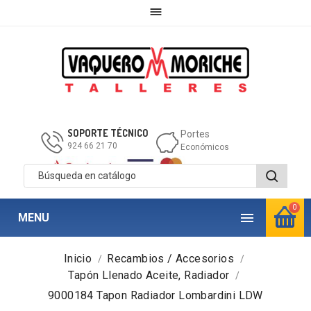

SOPORTE TÉCNICO
Portes
924 66 21 70
Económicos
0

MENU
Inicio
Recambios / Accesorios
Tapón Llenado Aceite, Radiador
9000184 Tapon Radiador Lombardini LDW