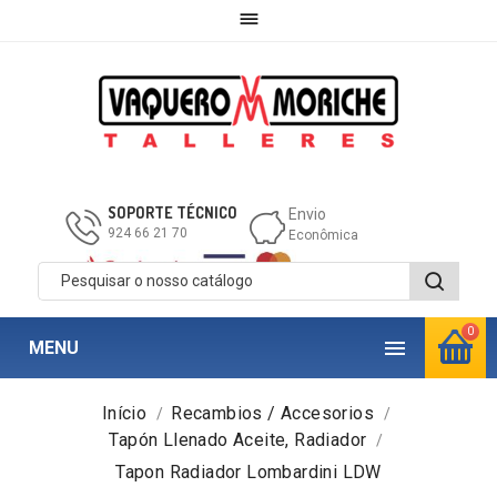

SOPORTE TÉCNICO
Envio
924 66 21 70
Econômica
0

MENU
Início
Recambios / Accesorios
Tapón Llenado Aceite, Radiador
Tapon Radiador Lombardini LDW