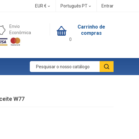
EUR €
Português PT
Entrar


Envio
Carrinho de
Econômica
compras
0
Aceite W77