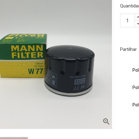
Quantida
Partilhar
Pol
Pol
encontrar o
rviço de apoio ao
Pol
 ou email
