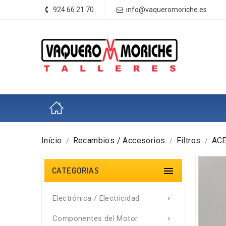
924 66 21 70
info@vaqueromoriche.es
Início
Recambios / Accesorios
Filtros
ACE
CATEGORIAS

Electrónica / Electricidad

Componentes del Motor
