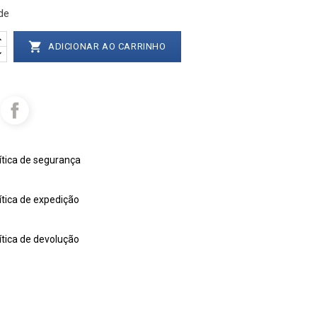
de

ADICIONAR AO CARRINHO
ítica de segurança
ítica de expedição
ítica de devolução