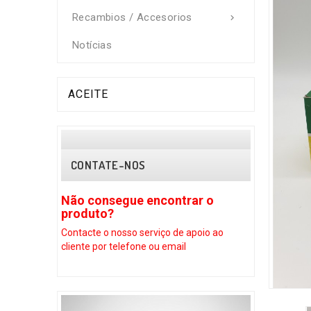
Recambios / Accesorios

Notícias
ACEITE
CONTATE-NOS
Não consegue encontrar o
Não consegue 
produto?
produto?
Contacte o nosso serviço
de apoio ao
Contacte o nosso se
cliente por telefone ou email
cliente por telefone