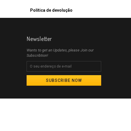
Política de devolução
Newsletter
Wants to get an Updates, please Join our
Subscribtion!