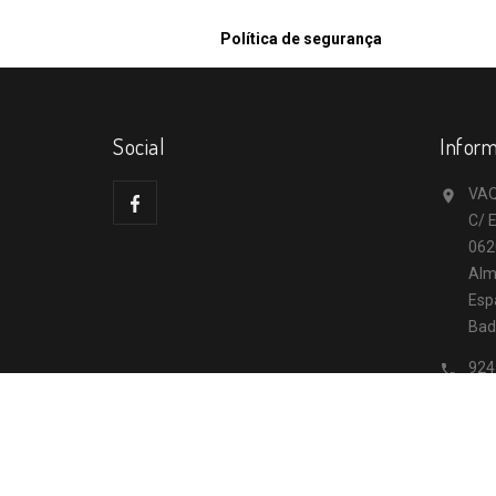
Política de segurança
Social
Infor
VAQ

C/ E
062
Alm
Esp
Bad
924

inf
