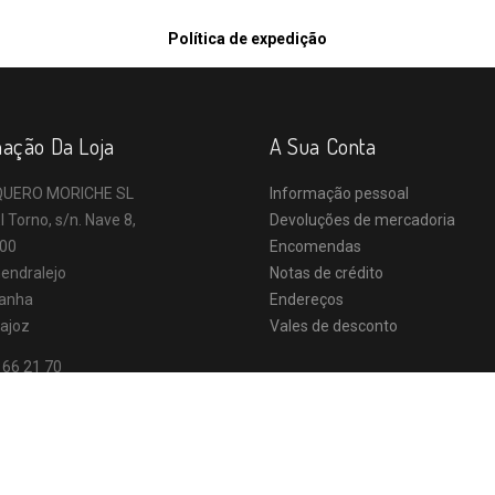
Política de expedição
mação Da Loja
A Sua Conta
UERO MORICHE SL
Informação pessoal
l Torno, s/n. Nave 8,
Devoluções de mercadoria
00
Encomendas
endralejo
Notas de crédito
anha
Endereços
ajoz
Vales de desconto
 66 21 70
o@vaqueromoriche.es