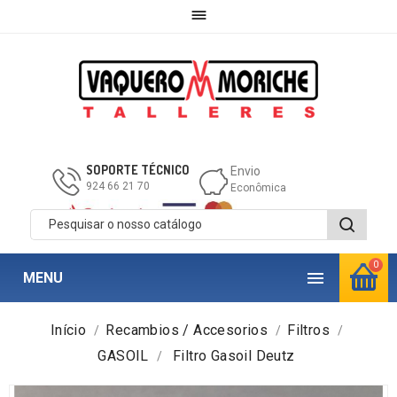

SOPORTE TÉCNICO
Envio
924 66 21 70
Econômica
0

MENU
Início
Recambios / Accesorios
Filtros
GASOIL
Filtro Gasoil Deutz