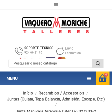

SOPORTE TÉCNICO
Envio
924 66 21 70
Econômica
0

MENU
Início
Recambios / Accesorios
Juntas (Culata, Tapa Balancín, Admisión, Escape, Etc.)
Junta Manivela Arranque Diter D-302/303-2