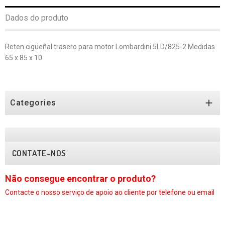
Dados do produto
Reten cigüeñal trasero para motor Lombardini 5LD/825-2 Medidas
65 x 85 x 10

Categories
CONTATE-NOS
Não consegue encontrar o produto?
N
Contacte o nosso serviço
de apoio ao cliente por telefone ou email
C