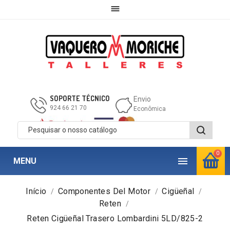

SOPORTE TÉCNICO
Envio
924 66 21 70
Econômica
0

MENU
Início
Componentes Del Motor
Cigüeñal
Reten
Reten Cigüeñal Trasero Lombardini 5LD/825-2