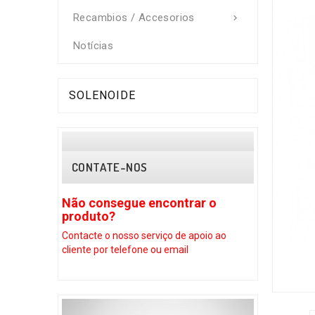
Recambios / Accesorios

Notícias
SOLENOIDE
CONTATE-NOS
Não consegue encontrar o
Não conse
produto?
produto?
Contacte o nosso serviço
de apoio ao
Contacte o no
cliente por telefone ou email
cliente por te