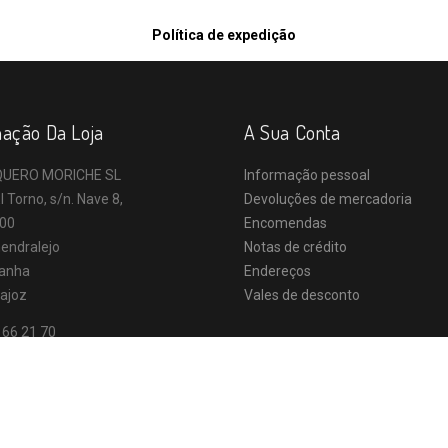
Política de expedição
mação Da Loja
A Sua Conta
UERO MORICHE SL
Informação pessoal
l Torno, s/n. Nave 8,
Devoluções de mercadoria
00
Encomendas
endralejo
Notas de crédito
anha
Endereços
ajoz
Vales de desconto
 66 21 70
o@vaqueromoriche.es