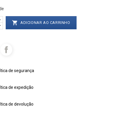
de

ADICIONAR AO CARRINHO
ítica de segurança
ítica de expedição
ítica de devolução