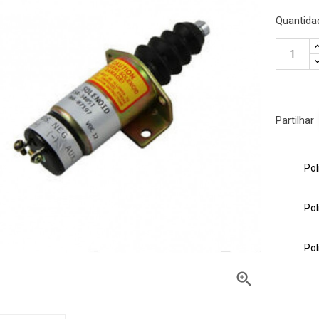
Quantida
Partilhar
Pol
gue encontrar o
Pol
sso serviço de apoio ao
Pol
lefone ou email
