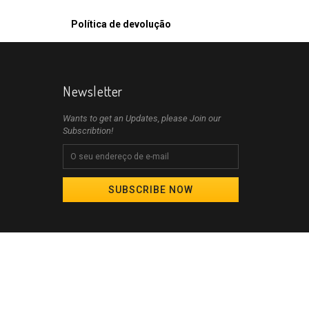
Política de devolução
Newsletter
Wants to get an Updates, please Join our
Subscribtion!