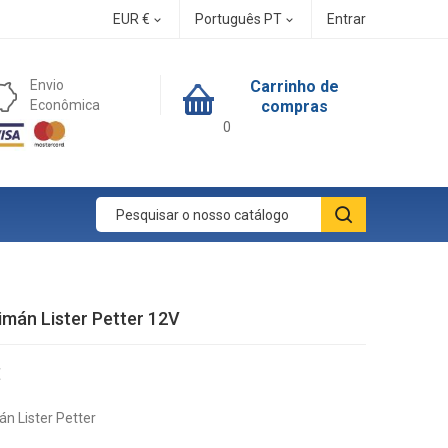
EUR €
Português PT
Entrar


Envio
Carrinho de
Econômica
compras
0
imán Lister Petter 12V
€
án Lister Petter