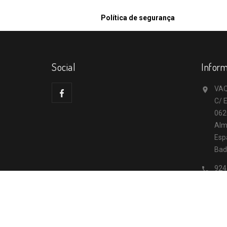
Política de segurança
Social
Infor
VAQ

C/ E
062
Alm
Esp
Bad
924

inf
