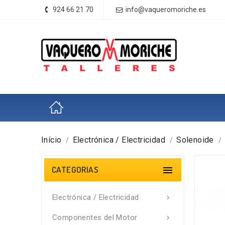
924 66 21 70
info@vaqueromoriche.es
Início
Electrónica / Electricidad
Solenoide
CATEGORIAS

Electrónica / Electricidad

Componentes del Motor
