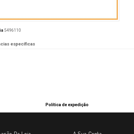
ia
5496110
cias específicas
Política de expedição
mação Da Loja
A Sua Conta