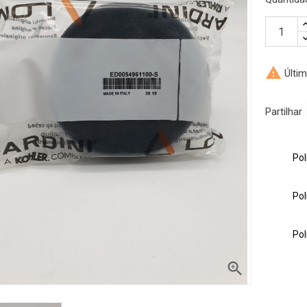

Últim
Partilhar
Pol
gue encontrar o
Pol
sso serviço de apoio ao
Pol
lefone ou email
