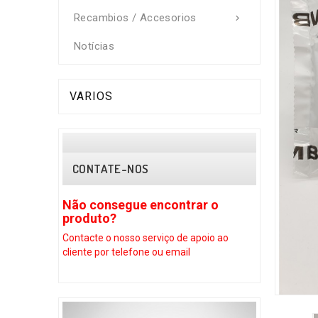
Recambios / Accesorios

Notícias
VARIOS
CONTATE-NOS
Não consegue encontrar o
Não conse
produto?
produto?
Contacte o nosso serviço
de apoio ao
Contacte o no
cliente por telefone ou email
cliente por te